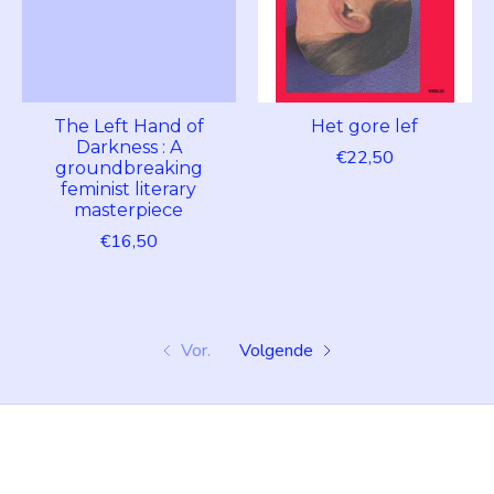
The Left Hand of
Het gore lef
Darkness : A
€22,50
groundbreaking
feminist literary
masterpiece
€16,50
Vor.
Volgende