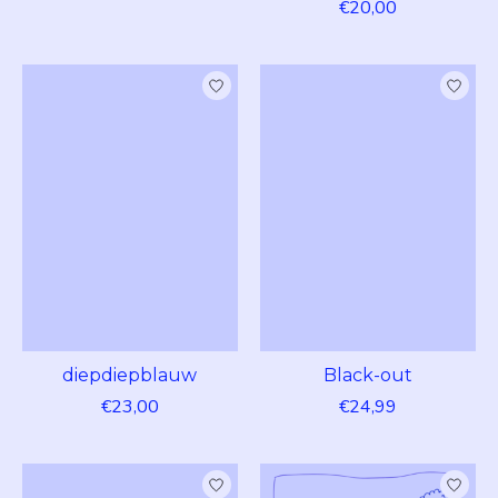
€20,00
diepdiepblauw
Black-out
€23,00
€24,99