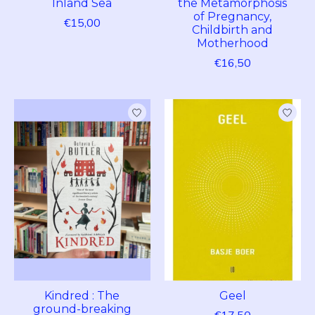
Inland Sea
the Metamorphosis
of Pregnancy,
€15,00
Childbirth and
Motherhood
€16,50
Kindred : The
Geel
ground-breaking