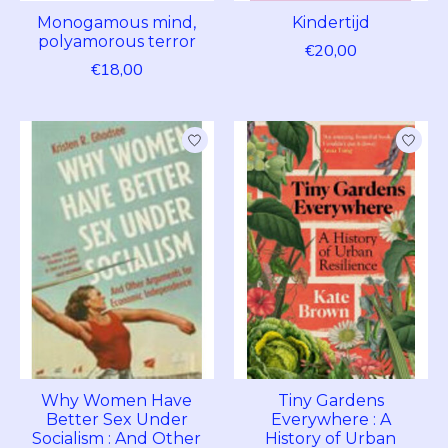
Monogamous mind,
Kindertijd
polyamorous terror
€20,00
€18,00
Why Women Have
Tiny Gardens
Better Sex Under
Everywhere : A
Socialism : And Other
History of Urban