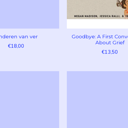
nderen van ver
Goodbye: A First Conv
About Grief
€18,00
€13,50