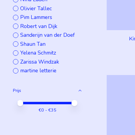
Olivier Tallec
Pim Lammers
Robert van Dijk
Sanderijn van der Doef
Ki
Shaun Tan
Yelena Schmitz
Zarissa Windzak
martine letterie
Prijs
Minimale prijswaarde
Price maximum value
€
0
- €
35