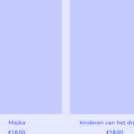
Misjka
Kinderen van het dr
€18,00
€18,00