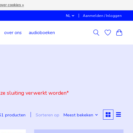
over cookies »
NL
Aanmelden / Inloggen
over ons
audioboeken
onze sluiting verwerkt worden*
Sorteren op
Meest bekeken
51 producten