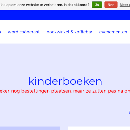
kies op om onze website te verbeteren. Is dat akkoord?
Ja
Nee
Meer 
n
word coöperant
boekwinkel & koffiebar
evenementen
kinderboeken
 zeker nog bestellingen plaatsen, maar ze zullen pas na 