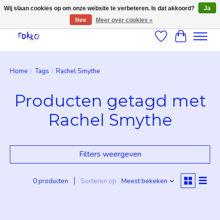
Wij slaan cookies op om onze website te verbeteren. Is dat akkoord?
Ja
Nee
Meer over cookies »
Verlanglijst
Winkelwag
Home
/
Tags
/
Rachel Smythe
Producten getagd met
Rachel Smythe
Filters weergeven
0 producten
Sorteren op
Meest bekeken