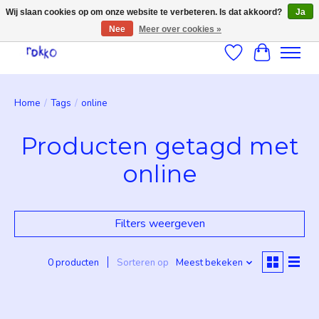
Wij slaan cookies op om onze website te verbeteren. Is dat akkoord?
Ja
Nee
Meer over cookies »
Verlanglijst
Winkelwag
Home
/
Tags
/
online
Producten getagd met
online
Filters weergeven
0 producten
Sorteren op
Meest bekeken