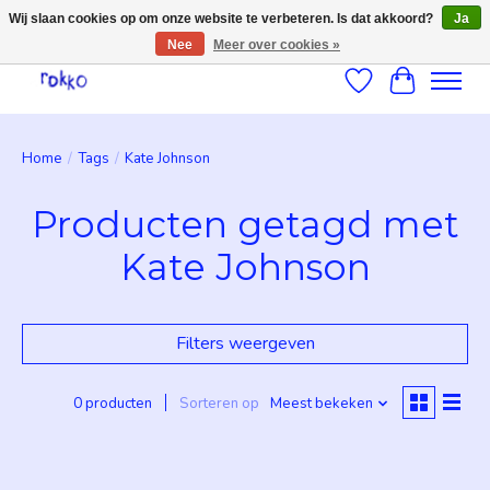
Wij slaan cookies op om onze website te verbeteren. Is dat akkoord?
Ja
Nee
Meer over cookies »
Verlanglijst
Winkelwag
Home
/
Tags
/
Kate Johnson
Producten getagd met
Kate Johnson
Filters weergeven
0 producten
Sorteren op
Meest bekeken