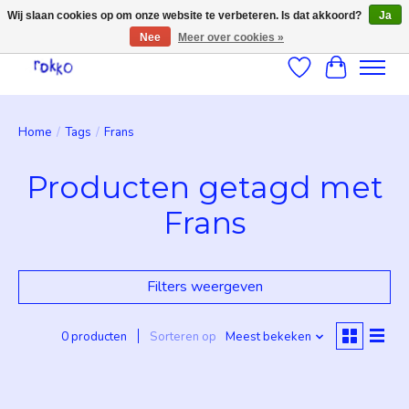
Wij slaan cookies op om onze website te verbeteren. Is dat akkoord?
Ja
Nee
Meer over cookies »
Verlanglijst
Winkelwag
Home
/
Tags
/
Frans
Producten getagd met
Frans
Filters weergeven
0 producten
Sorteren op
Meest bekeken