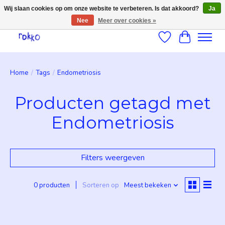
Wij slaan cookies op om onze website te verbeteren. Is dat akkoord?
Ja
Nee
Meer over cookies »
Verlanglijst
Winkelwag
Home
/
Tags
/
Endometriosis
Producten getagd met
Endometriosis
Filters weergeven
0 producten
Sorteren op
Meest bekeken