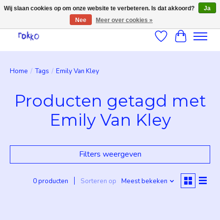
Wij slaan cookies op om onze website te verbeteren. Is dat akkoord?
Ja
Nee
Meer over cookies »
Verlanglijst
Winkelwag
Home
/
Tags
/
Emily Van Kley
Producten getagd met
Emily Van Kley
Filters weergeven
0 producten
Sorteren op
Meest bekeken