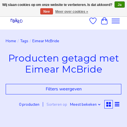
Wij slaan cookies op om onze website te verbeteren. Is dat akkoord?
Ja
Nee
Meer over cookies »
Verlanglijst
Winkelwag
Home
/
Tags
/
Eimear McBride
Producten getagd met
Eimear McBride
Filters weergeven
0 producten
Sorteren op
Meest bekeken