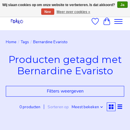
Wij slaan cookies op om onze website te verbeteren. Is dat akkoord?
Ja
Nee
Meer over cookies »
Verlanglijst
Winkelwag
Home
/
Tags
/
Bernardine Evaristo
Producten getagd met
Bernardine Evaristo
Filters weergeven
0 producten
Sorteren op
Meest bekeken