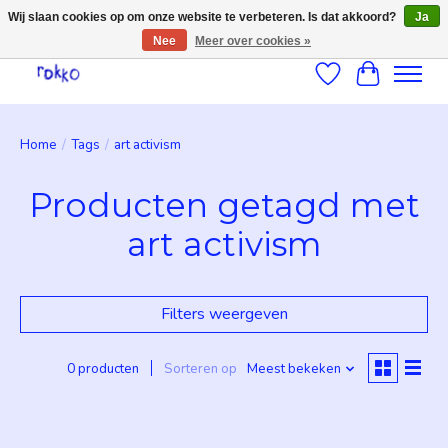
Wij slaan cookies op om onze website te verbeteren. Is dat akkoord?
Ja
Nee
Meer over cookies »
Verlanglijst
Winkelwag
Home
/
Tags
/
art activism
Producten getagd met
art activism
Filters weergeven
0 producten
Sorteren op
Meest bekeken