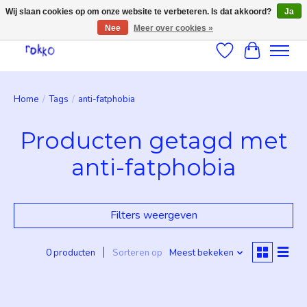
Wij slaan cookies op om onze website te verbeteren. Is dat akkoord?
Ja
Nee
Meer over cookies »
Verlanglijst
Winkelwag
Home
/
Tags
/
anti-fatphobia
Producten getagd met
anti-fatphobia
Filters weergeven
0 producten
Sorteren op
Meest bekeken