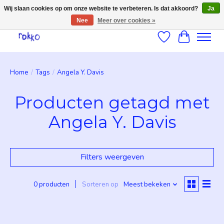
Wij slaan cookies op om onze website te verbeteren. Is dat akkoord?
Ja
Nee
Meer over cookies »
Verlanglijst
Winkelwag
Home
/
Tags
/
Angela Y. Davis
Producten getagd met
Angela Y. Davis
Filters weergeven
0 producten
Sorteren op
Meest bekeken