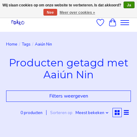
Wij slaan cookies op om onze website te verbeteren. Is dat akkoord?
Ja
Nee
Meer over cookies »
Verlanglijst
Winkelwag
Home
/
Tags
/
Aaiún Nin
Producten getagd met
Aaiún Nin
Filters weergeven
0 producten
Sorteren op
Meest bekeken