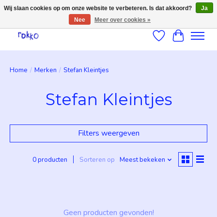
Wij slaan cookies op om onze website te verbeteren. Is dat akkoord?
Ja
Nee
Meer over cookies »
Verlanglijst
Winkelwag
Home
/
Merken
/
Stefan Kleintjes
Stefan Kleintjes
Filters weergeven
0 producten
Sorteren op
Meest bekeken
Geen producten gevonden!