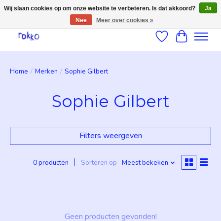
Wij slaan cookies op om onze website te verbeteren. Is dat akkoord?
Ja
Nee
Meer over cookies »
Verlanglijst
Winkelwag
Home
/
Merken
/
Sophie Gilbert
Sophie Gilbert
Filters weergeven
0 producten
Sorteren op
Meest bekeken
Geen producten gevonden!