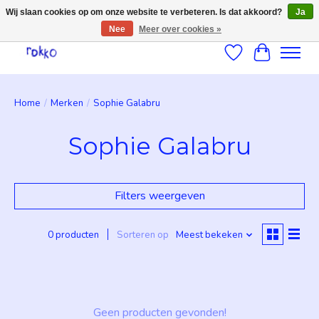
Wij slaan cookies op om onze website te verbeteren. Is dat akkoord?
Ja
Nee
Meer over cookies »
Verlanglijst
Winkelwag
Home
/
Merken
/
Sophie Galabru
Sophie Galabru
Filters weergeven
0 producten
Sorteren op
Meest bekeken
Geen producten gevonden!