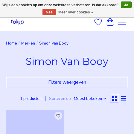
Wij slaan cookies op om onze website te verbeteren. Is dat akkoord?
Ja
Nee
Meer over cookies »
Verlanglijst
Winkelwag
Home
/
Merken
/
Simon Van Booy
Simon Van Booy
Filters weergeven
1 producten
Sorteren op
Meest bekeken