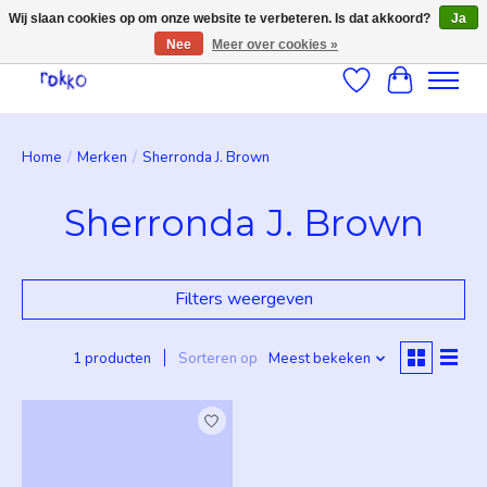
Wij slaan cookies op om onze website te verbeteren. Is dat akkoord?
Ja
Nee
Meer over cookies »
Verlanglijst
Winkelwag
Home
/
Merken
/
Sherronda J. Brown
Sherronda J. Brown
Filters weergeven
1 producten
Sorteren op
Meest bekeken