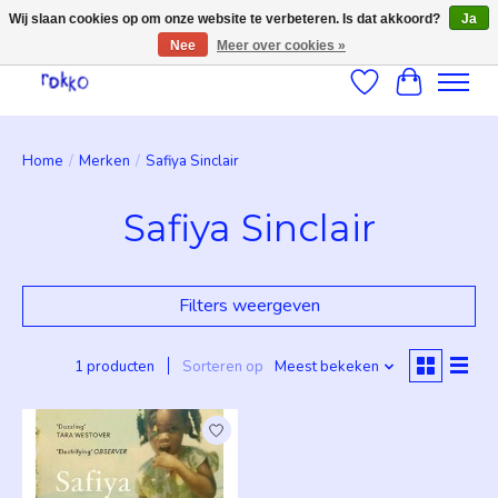
Wij slaan cookies op om onze website te verbeteren. Is dat akkoord?
Ja
Nee
Meer over cookies »
Verlanglijst
Winkelwag
Home
/
Merken
/
Safiya Sinclair
Safiya Sinclair
Filters weergeven
1 producten
Sorteren op
Meest bekeken