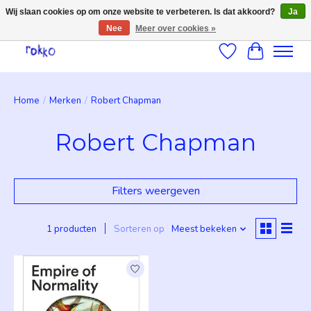
Wij slaan cookies op om onze website te verbeteren. Is dat akkoord?
Ja
Nee
Meer over cookies »
Verlanglijst
Winkelwag
Home
/
Merken
/
Robert Chapman
Robert Chapman
Filters weergeven
1 producten
Sorteren op
Meest bekeken