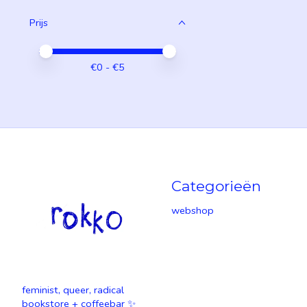
Prijs
Minimale prijswaarde
Price maximum value
€
0
- €
5
Categorieën
webshop
feminist, queer, radical
bookstore + coffeebar ✨