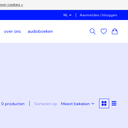
over cookies »
NL
Aanmelden / Inloggen
over ons
audioboeken
Sorteren op
Meest bekeken
0 producten