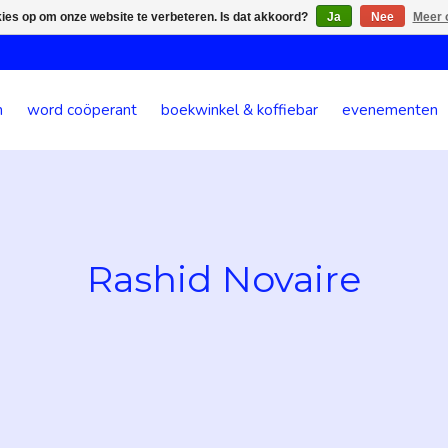
kies op om onze website te verbeteren. Is dat akkoord?
Ja
Nee
Meer 
n
word coöperant
boekwinkel & koffiebar
evenementen
Rashid Novaire