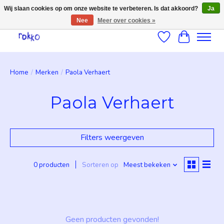
Wij slaan cookies op om onze website te verbeteren. Is dat akkoord?
Ja
Nee
Meer over cookies »
Verlanglijst
Winkelwag
Home
/
Merken
/
Paola Verhaert
Paola Verhaert
Filters weergeven
0 producten
Sorteren op
Meest bekeken
Geen producten gevonden!