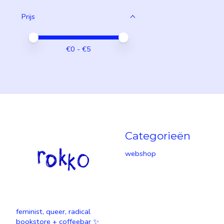
Prijs
Minimale prijswaarde
Price maximum value
€
0
- €
5
Categorieën
webshop
feminist, queer, radical
bookstore + coffeebar ✨