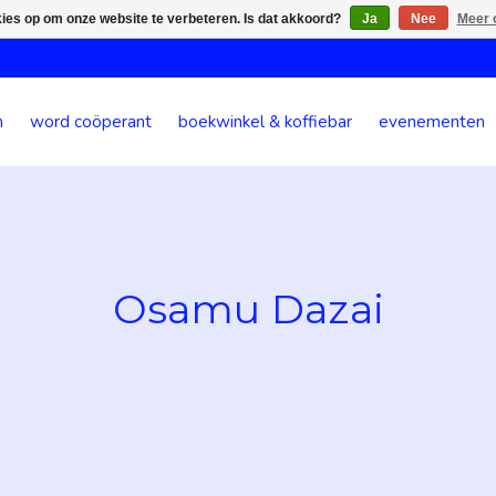
kies op om onze website te verbeteren. Is dat akkoord?
Ja
Nee
Meer 
n
word coöperant
boekwinkel & koffiebar
evenementen
Osamu Dazai