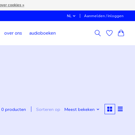
over cookies »
NL
Aanmelden / Inloggen
over ons
audioboeken
Sorteren op
Meest bekeken
0 producten