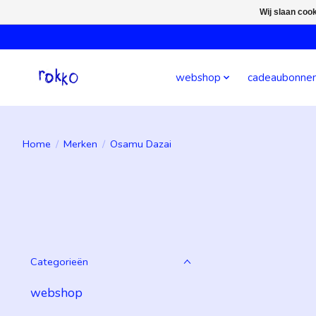
Wij slaan coo
webshop
cadeaubonne
Home
/
Merken
/
Osamu Dazai
Categorieën
webshop