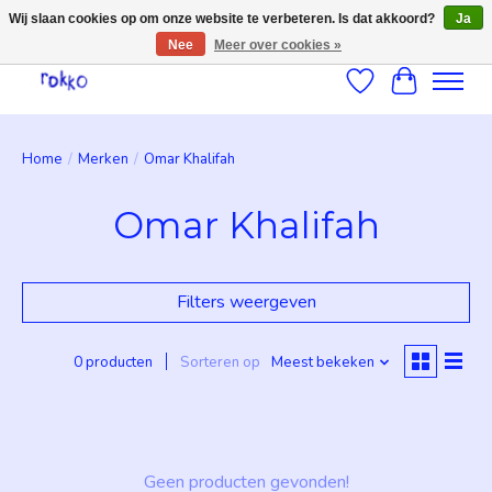
Wij slaan cookies op om onze website te verbeteren. Is dat akkoord?
Ja
Nee
Meer over cookies »
Verlanglijst
Winkelwag
Home
/
Merken
/
Omar Khalifah
Omar Khalifah
Filters weergeven
0 producten
Sorteren op
Meest bekeken
Geen producten gevonden!