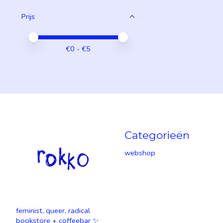
Prijs
Minimale prijswaarde
Price maximum value
€
0
- €
5
Categorieën
webshop
feminist, queer, radical
bookstore + coffeebar ✨