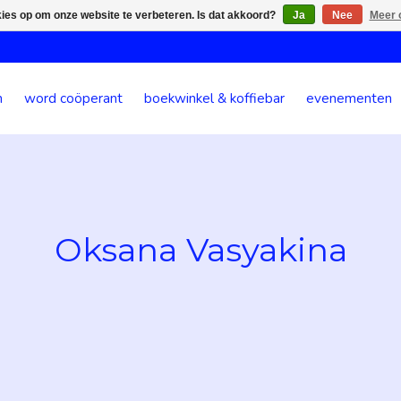
kies op om onze website te verbeteren. Is dat akkoord?
Ja
Nee
Meer 
n
word coöperant
boekwinkel & koffiebar
evenementen
Oksana Vasyakina