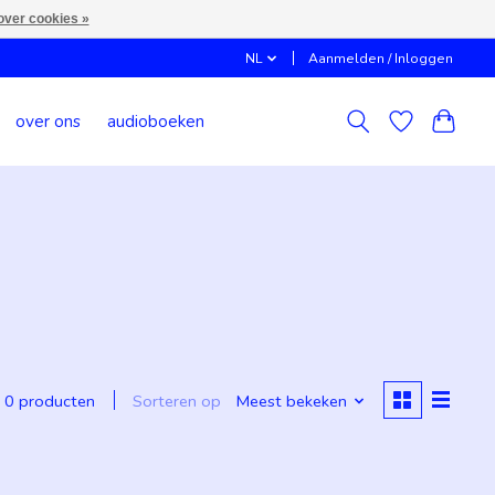
over cookies »
NL
Aanmelden / Inloggen
over ons
audioboeken
Sorteren op
Meest bekeken
0 producten