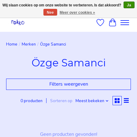
Wij slaan cookies op om onze website te verbeteren. Is dat akkoord?
Ja
Nee
Meer over cookies »
Verlanglijst
Winkelwag
Home
/
Merken
/
Özge Samanci
Özge Samanci
Filters weergeven
0 producten
Sorteren op
Meest bekeken
Geen producten gevonden!