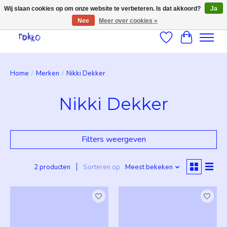
Wij slaan cookies op om onze website te verbeteren. Is dat akkoord?
Ja
Nee
Meer over cookies »
Verlanglijst
Winkelwag
Home
/
Merken
/
Nikki Dekker
Nikki Dekker
Filters weergeven
2 producten
Sorteren op
Meest bekeken