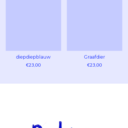
diepdiepblauw
Graafdier
€23,00
€23,00