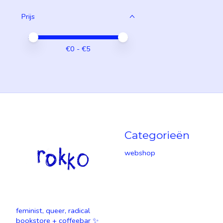
Prijs
Minimale prijswaarde
Price maximum value
€
0
- €
5
Categorieën
webshop
feminist, queer, radical
bookstore + coffeebar ✨