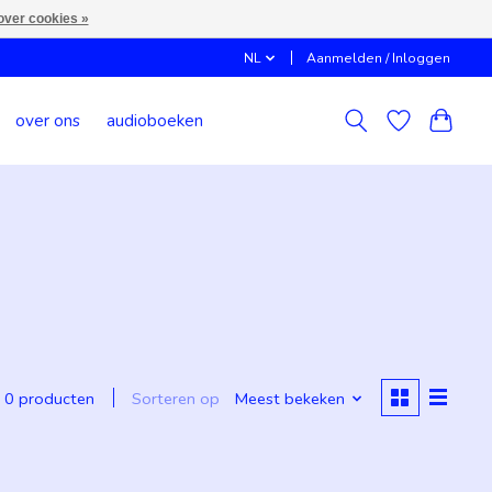
over cookies »
NL
Aanmelden / Inloggen
over ons
audioboeken
Sorteren op
Meest bekeken
0 producten