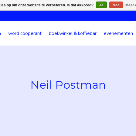
kies op om onze website te verbeteren. Is dat akkoord?
Ja
Nee
Meer 
n
word coöperant
boekwinkel & koffiebar
evenementen
Neil Postman