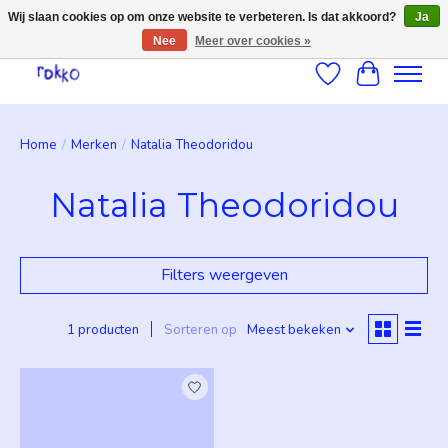
Wij slaan cookies op om onze website te verbeteren. Is dat akkoord?
Ja
Nee
Meer over cookies »
Verlanglijst
Winkelwag
Home
/
Merken
/
Natalia Theodoridou
Natalia Theodoridou
Filters weergeven
1 producten
Sorteren op
Meest bekeken