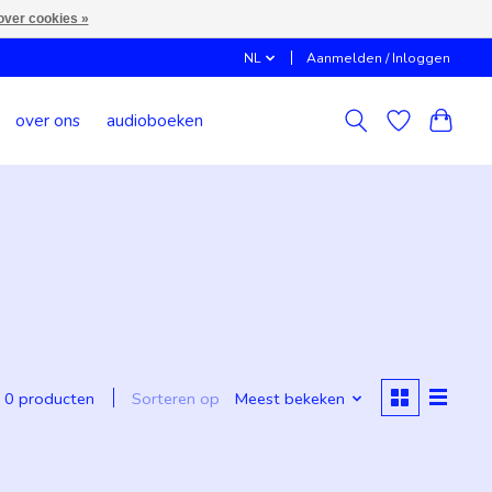
over cookies »
NL
Aanmelden / Inloggen
over ons
audioboeken
Sorteren op
Meest bekeken
0 producten