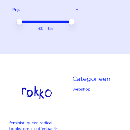
Prijs
Minimale prijswaarde
Price maximum value
€
0
- €
5
Categorieën
webshop
feminist, queer, radical
bookstore + coffeebar ✨