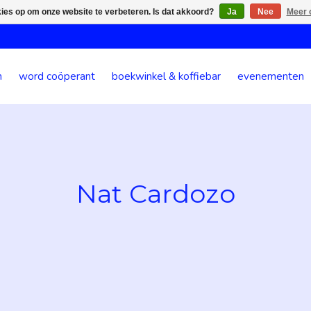
kies op om onze website te verbeteren. Is dat akkoord?
Ja
Nee
Meer 
n
word coöperant
boekwinkel & koffiebar
evenementen
Nat Cardozo