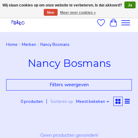
Wij slaan cookies op om onze website te verbeteren. Is dat akkoord?
Ja
Nee
Meer over cookies »
Verlanglijst
Winkelwag
Home
/
Merken
/
Nancy Bosmans
Nancy Bosmans
Filters weergeven
0 producten
Sorteren op
Meest bekeken
Geen producten gevonden!