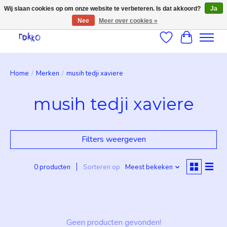
Wij slaan cookies op om onze website te verbeteren. Is dat akkoord?
Ja
Nee
Meer over cookies »
Verlanglijst
Winkelwag
Home
/
Merken
/
musih tedji xaviere
musih tedji xaviere
Filters weergeven
0 producten
Sorteren op
Meest bekeken
Geen producten gevonden!