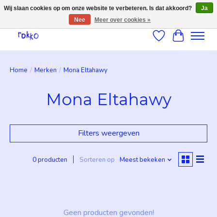
Wij slaan cookies op om onze website te verbeteren. Is dat akkoord?
Ja
Nee
Meer over cookies »
Verlanglijst
Winkelwag
Home
/
Merken
/
Mona Eltahawy
Mona Eltahawy
Filters weergeven
0 producten
Sorteren op
Meest bekeken
Geen producten gevonden!