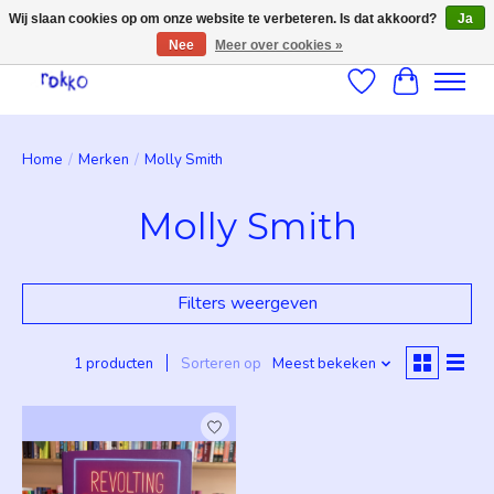
Wij slaan cookies op om onze website te verbeteren. Is dat akkoord?
Ja
Nee
Meer over cookies »
Verlanglijst
Winkelwag
Home
/
Merken
/
Molly Smith
Molly Smith
Filters weergeven
1 producten
Sorteren op
Meest bekeken