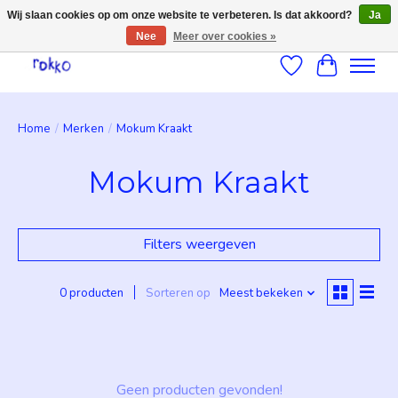
Wij slaan cookies op om onze website te verbeteren. Is dat akkoord?
Ja
Nee
Meer over cookies »
Verlanglijst
Winkelwag
Home
/
Merken
/
Mokum Kraakt
Mokum Kraakt
Filters weergeven
0 producten
Sorteren op
Meest bekeken
Geen producten gevonden!