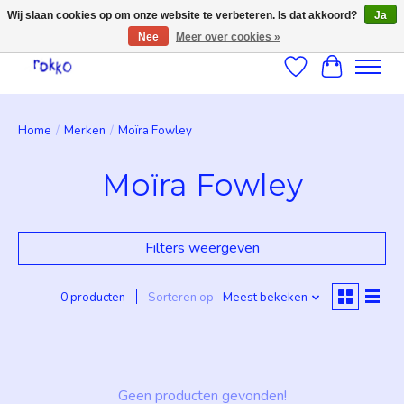
Wij slaan cookies op om onze website te verbeteren. Is dat akkoord?
Ja
Nee
Meer over cookies »
Verlanglijst
Winkelwag
Home
/
Merken
/
Moïra Fowley
Moïra Fowley
Filters weergeven
0 producten
Sorteren op
Meest bekeken
Geen producten gevonden!