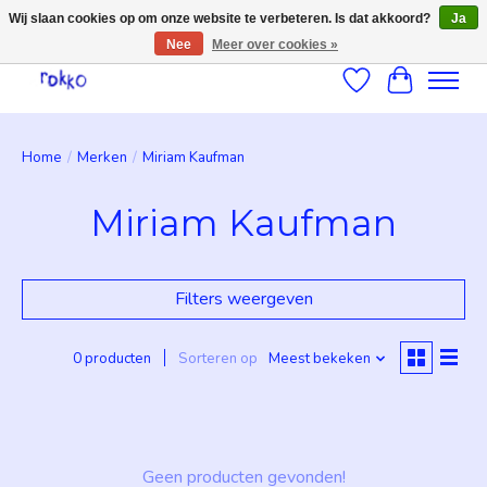
Wij slaan cookies op om onze website te verbeteren. Is dat akkoord?
Ja
Nee
Meer over cookies »
Verlanglijst
Winkelwag
Home
/
Merken
/
Miriam Kaufman
Miriam Kaufman
Filters weergeven
0 producten
Sorteren op
Meest bekeken
Geen producten gevonden!