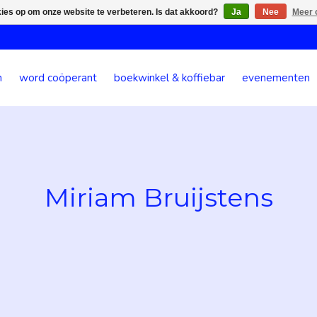
kies op om onze website te verbeteren. Is dat akkoord?
Ja
Nee
Meer 
n
word coöperant
boekwinkel & koffiebar
evenementen
Miriam Bruijstens