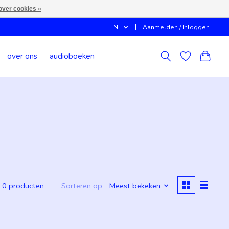
over cookies »
NL
Aanmelden / Inloggen
over ons
audioboeken
Sorteren op
Meest bekeken
0 producten