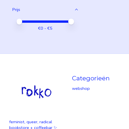
Prijs
Minimale prijswaarde
Price maximum value
€
0
- €
5
Categorieën
webshop
feminist, queer, radical
bookstore + coffeebar ✨