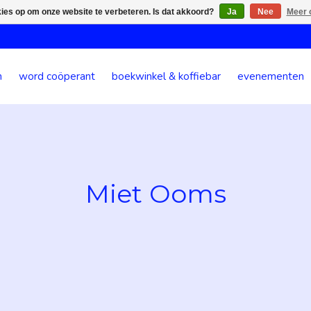
kies op om onze website te verbeteren. Is dat akkoord?
Ja
Nee
Meer 
n
word coöperant
boekwinkel & koffiebar
evenementen
Miet Ooms