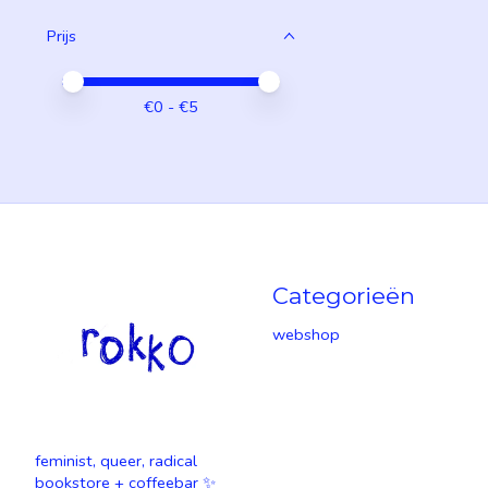
Prijs
Minimale prijswaarde
Price maximum value
€
0
- €
5
Categorieën
webshop
feminist, queer, radical
bookstore + coffeebar ✨