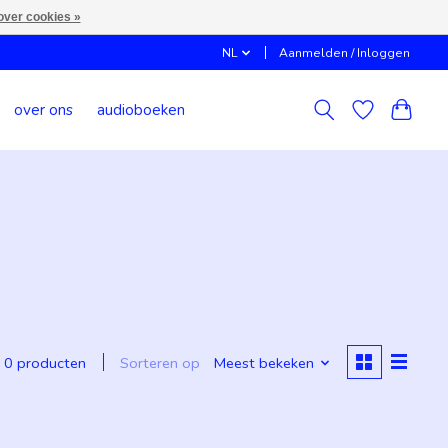
over cookies »
NL
Aanmelden / Inloggen
over ons
audioboeken
Sorteren op
Meest bekeken
0 producten