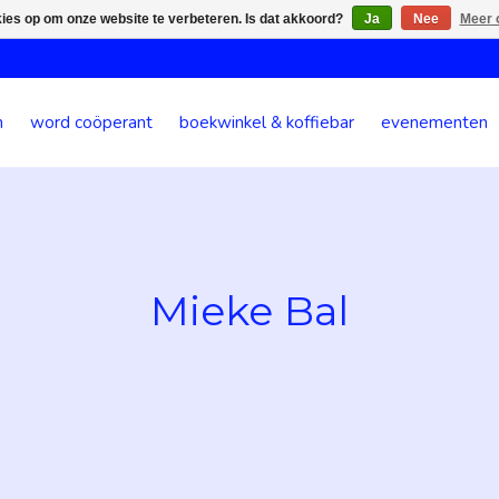
kies op om onze website te verbeteren. Is dat akkoord?
Ja
Nee
Meer 
n
word coöperant
boekwinkel & koffiebar
evenementen
Mieke Bal