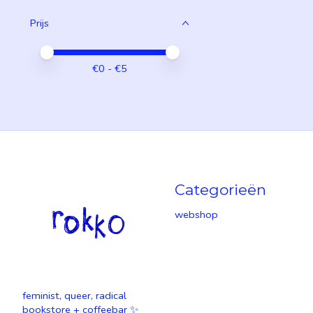
Prijs
Minimale prijswaarde
Price maximum value
€
0
- €
5
Categorieën
webshop
feminist, queer, radical
bookstore + coffeebar ✨