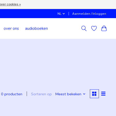
over cookies »
NL
Aanmelden / Inloggen
over ons
audioboeken
Sorteren op
Meest bekeken
0 producten