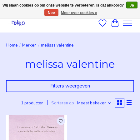
Wij slaan cookies op om onze website te verbeteren. Is dat akkoord?
Ja
Nee
Meer over cookies »
Verlanglijst
Winkelwag
Home
/
Merken
/
melissa valentine
melissa valentine
Filters weergeven
1 producten
Sorteren op
Meest bekeken