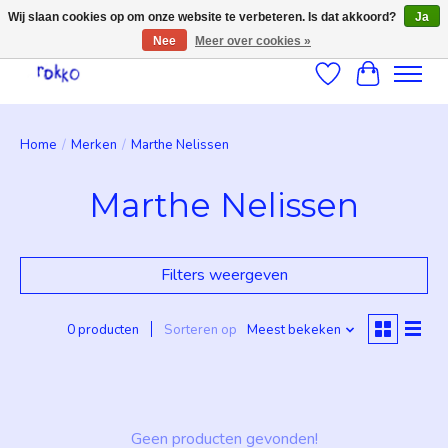
Wij slaan cookies op om onze website te verbeteren. Is dat akkoord?
Ja
Nee
Meer over cookies »
Verlanglijst
Winkelwag
Home
/
Merken
/
Marthe Nelissen
Marthe Nelissen
Filters weergeven
0 producten
Sorteren op
Meest bekeken
Geen producten gevonden!