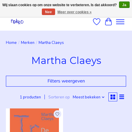
Wij slaan cookies op om onze website te verbeteren. Is dat akkoord?
Ja
Nee
Meer over cookies »
Verlanglijst
Winkelwag
Home
/
Merken
/
Martha Claeys
Martha Claeys
Filters weergeven
1 producten
Sorteren op
Meest bekeken