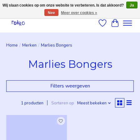
Wij slaan cookies op om onze website te verbeteren. Is dat akkoord?
Ja
Nee
Meer over cookies »
Verlanglijst
Winkelwag
Home
/
Merken
/
Marlies Bongers
Marlies Bongers
Filters weergeven
1 producten
Sorteren op
Meest bekeken