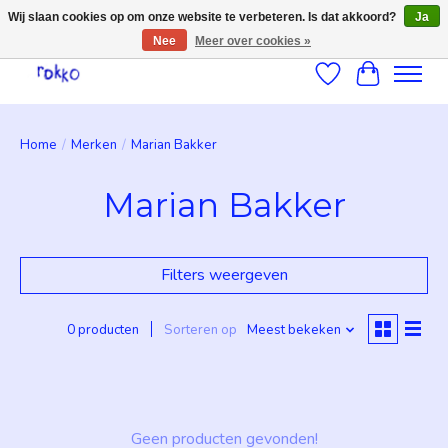
Wij slaan cookies op om onze website te verbeteren. Is dat akkoord?
Ja
Nee
Meer over cookies »
Verlanglijst
Winkelwag
Home
/
Merken
/
Marian Bakker
Marian Bakker
Filters weergeven
0 producten
Sorteren op
Meest bekeken
Geen producten gevonden!