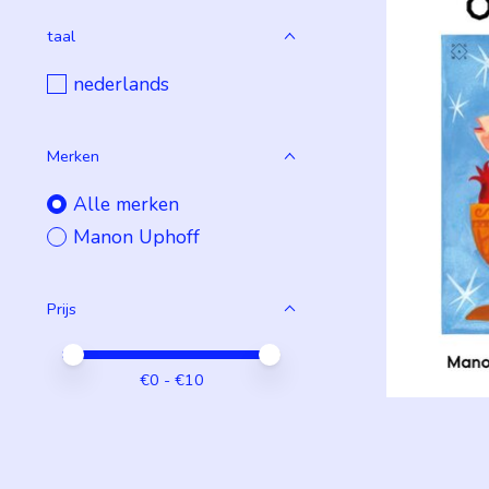
taal
nederlands
Merken
Alle merken
Manon Uphoff
Prijs
Minimale prijswaarde
Price maximum value
€
0
- €
10