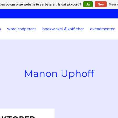
kies op om onze website te verbeteren. Is dat akkoord?
Ja
Nee
Meer 
n
word coöperant
boekwinkel & koffiebar
evenementen
Manon Uphoff