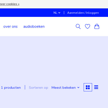
over cookies »
NL
Aanmelden / Inloggen
over ons
audioboeken
Sorteren op
Meest bekeken
1 producten