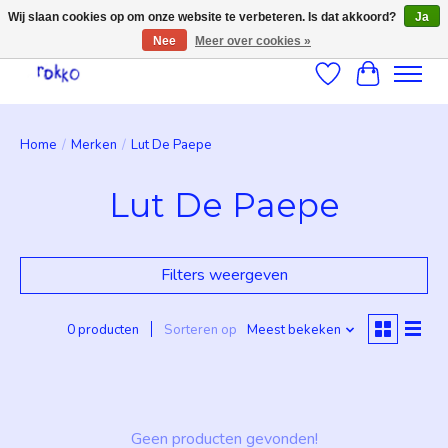
Wij slaan cookies op om onze website te verbeteren. Is dat akkoord?
Ja
Nee
Meer over cookies »
Verlanglijst
Winkelwag
Home
/
Merken
/
Lut De Paepe
Lut De Paepe
Filters weergeven
0 producten
Sorteren op
Meest bekeken
Geen producten gevonden!