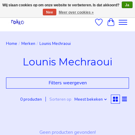
Wij slaan cookies op om onze website te verbeteren. Is dat akkoord?
Ja
Nee
Meer over cookies »
Verlanglijst
Winkelwag
Home
/
Merken
/
Lounis Mechraoui
Lounis Mechraoui
Filters weergeven
0 producten
Sorteren op
Meest bekeken
Geen producten gevonden!